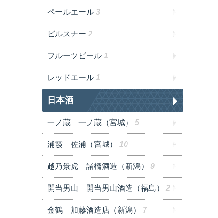
ペールエール
3
ピルスナー
2
フルーツビール
1
レッドエール
1
日本酒
一ノ蔵 一ノ蔵（宮城）
5
浦霞 佐浦（宮城）
10
越乃景虎 諸橋酒造（新潟）
9
開当男山 開当男山酒造（福島）
2
金鶴 加藤酒造店（新潟）
7