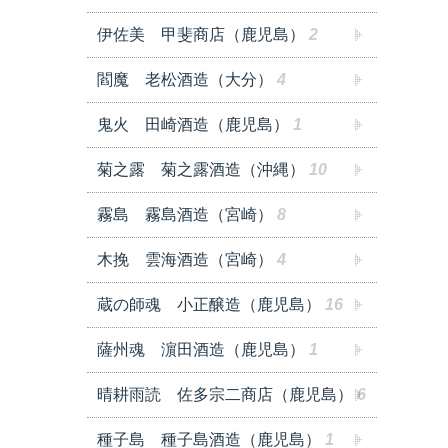
伊佐美 甲斐商店（鹿児島）
2
閻魔 老松酒造（大分）
4
鬼火 田崎酒造（鹿児島）
1
菊之露 菊之露酒造（沖縄）
10
霧島 霧島酒造（宮崎）
8
木挽 雲海酒造（宮崎）
4
蔵の師魂 小正醸造（鹿児島）
16
薩州魂 濵田酒造（鹿児島）
1
晴耕雨読 佐多宗二商店（鹿児島）
6
種子島 種子島酒造（鹿児島）
1