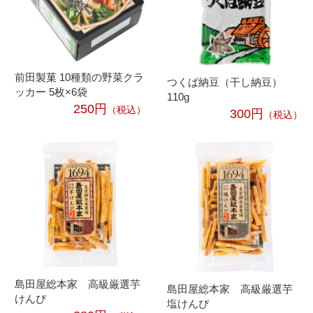
前田製菓 10種類の野菜クラ
つくば納豆（干し納豆）
ッカー 5枚×6袋
110g
250円
（税込）
300円
（税込）
島田屋総本家 高級厳選芋
島田屋総本家 高級厳選芋
けんぴ
塩けんぴ