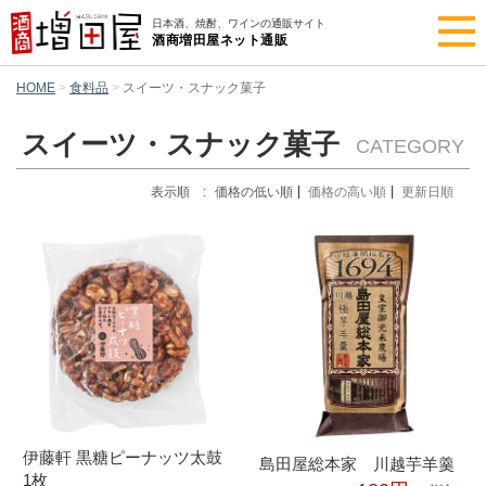
日本酒、焼酎、ワインの通販サイト
酒商増田屋ネット通販
HOME
食料品
スイーツ・スナック菓子
スイーツ・スナック菓子
CATEGORY
表示順 :
価格の低い順
価格の高い順
更新日順
伊藤軒 黒糖ピーナッツ太鼓
島田屋総本家 川越芋羊羹
1枚