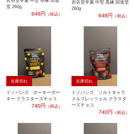
岩谷堂羊羹 中型 本練 回進
岩谷堂羊羹 中型 黒練 回進堂
堂 260g
260g
648円
（税込）
648円
（税込）
在庫切れ
在庫切れ
ドノバンズ ホーキーポー
ドノバンズ ソルトキャラ
キー クラスターズチョコ
メルプレッツェル クラスタ
ーズチョコ
740円
（税込）
740円
（税込）