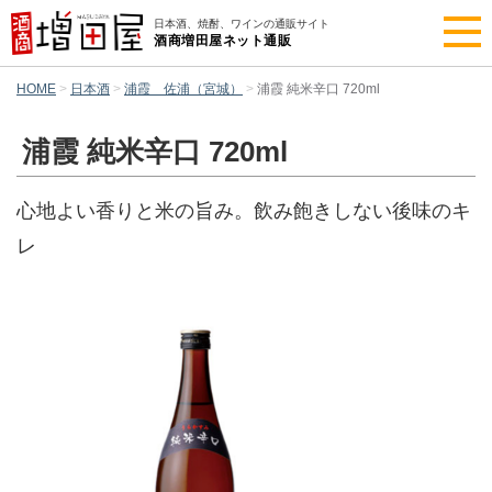
日本酒、焼酎、ワインの通販サイト
酒商増田屋ネット通販
HOME
日本酒
浦霞 佐浦（宮城）
浦霞 純米辛口 720ml
浦霞 純米辛口 720ml
心地よい香りと米の旨み。飲み飽きしない後味のキ
レ