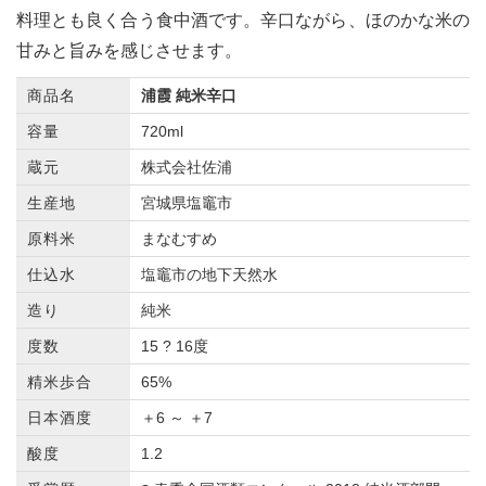
料理とも良く合う食中酒です。辛口ながら、ほのかな米の
甘みと旨みを感じさせます。
商品名
浦霞 純米辛口
容量
720ml
蔵元
株式会社佐浦
生産地
宮城県塩竈市
原料米
まなむすめ
仕込水
塩竈市の地下天然水
造り
純米
度数
15 ? 16度
精米歩合
65%
日本酒度
＋6 ～ ＋7
酸度
1.2