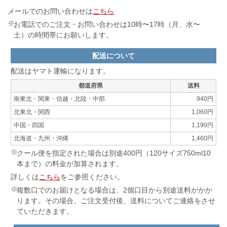
メールでのお問い合わせは
こちら
お電話でのご注文・お問い合わせは10時〜17時（月、水〜
土）の時間帯にお願いします。
配送について
配送はヤマト運輸になります。
都道府県
送料
南東北・関東・信越・北陸・中部
940円
北東北・関西
1,060円
中国・四国
1,190円
北海道・九州・沖縄
1,460円
クール便を指定された場合は別途400円（120サイズ750ml10
本まで）の料金が加算されます。
詳しくは
こちら
をご参照ください。
複数口でのお届けとなる場合は、2個口目から別途送料がかか
ります。その場合、ご注文受付後、送料についてご連絡をさせ
ていただきます。