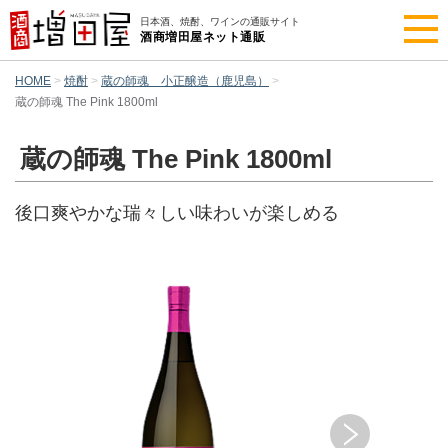
日本酒、焼酎、ワインの通販サイト
酒商増田屋ネット通販
HOME
焼酎
蔵の師魂 小正醸造（鹿児島）
蔵の師魂 The Pink 1800ml
蔵の師魂 The Pink 1800ml
後口爽やかな瑞々しい味わいが楽しめる