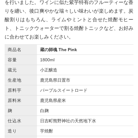
を行いました。ワインに似た紫芋特有のフルーティーな香
りを纏い、後口爽やかな瑞々しい味わいが楽しめます。炭
酸割りはもちろん、ライムやミントと合せた焼酎モヒー
ト、トニックウォーターで割る焼酎トニックなど、お好み
に合わせてお楽しみください。
商品名
蔵の師魂 The Pink
容量
1800ml
蔵元
小正醸造
生産地
鹿児島県日置市
原料芋
パープルスイートロード
原料米
鹿児島県産米
麹
白麹
仕込水
日吉町熊野神社の天然地下水
造り
芋焼酎