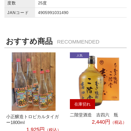
度数
25度
JANコード
4905991031490
おすすめ商品
RECOMMENDED
在庫切れ
二階堂酒造 吉四六 瓶
小正醸造トロピカルタイガ
2,440円
ー1800ml
（税込）
1,925円
（税込）