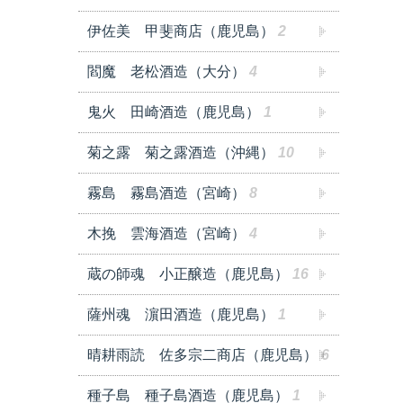
伊佐美 甲斐商店（鹿児島）
2
閻魔 老松酒造（大分）
4
鬼火 田崎酒造（鹿児島）
1
菊之露 菊之露酒造（沖縄）
10
霧島 霧島酒造（宮崎）
8
木挽 雲海酒造（宮崎）
4
蔵の師魂 小正醸造（鹿児島）
16
薩州魂 濵田酒造（鹿児島）
1
晴耕雨読 佐多宗二商店（鹿児島）
6
種子島 種子島酒造（鹿児島）
1