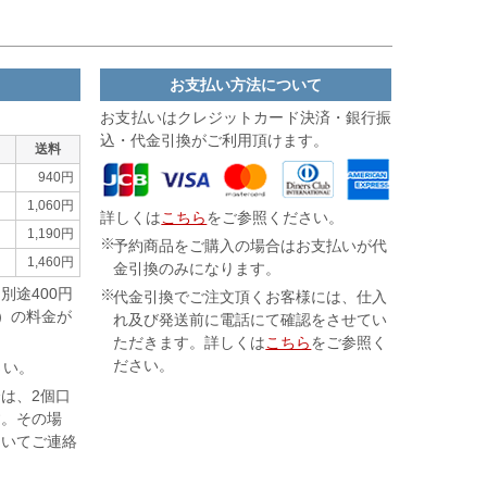
お支払い方法について
。
お支払いはクレジットカード決済・
銀行振
込・代金引換がご利用頂けます。
送料
940円
1,060円
詳しくは
こちら
をご参照ください。
1,190円
予約商品をご購入の場合はお支払いが代
1,460円
金引換のみになります。
別途400円
代金引換でご注文頂くお客様には、仕入
で）の料金が
れ及び発送前に電話にて確認をさせてい
ただきます。詳しくは
こちら
をご参照く
ださい。
さい。
は、2個口
す。その場
ついてご連絡