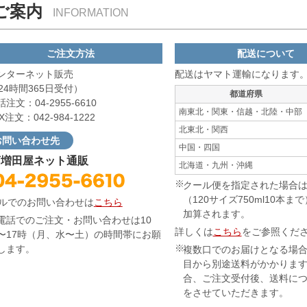
ご案内
INFORMATION
ご注文方法
配送について
インターネット販売
配送はヤマト運輸になります
4時間365日受付）
都道府県
話注文：04-2955-6610
南東北・関東・信越・北陸・中部
AX注文：042-984-1222
北東北・関西
お問い合わせ先
中国・四国
商増田屋ネット通販
北海道・九州・沖縄
クール便を指定された場合は
（120サイズ750ml10本ま
ルでのお問い合わせは
こちら
加算されます。
電話でのご注文・お問い合わせは10
詳しくは
こちら
をご参照くだ
〜17時（月、水〜土）の時間帯にお願
します。
複数口でのお届けとなる場合
目から別途送料がかかりま
合、ご注文受付後、送料に
をさせていただきます。