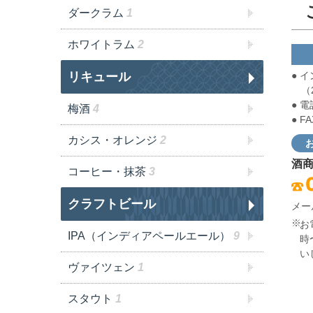
ダークラム
1
ホワイトラム
2
リキュール
● 
（2
● 電
梅酒
4
● F
カシス・オレンジ
2
酒
コーヒー・抹茶
3
クラフトビール
メー
お
IPA（インディアペールエール）
9
時
い
ヴァイツェン
1
スタウト
1