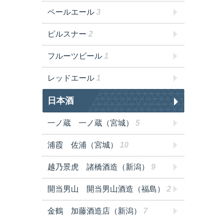
ペールエール
3
ピルスナー
2
フルーツビール
1
レッドエール
1
日本酒
一ノ蔵 一ノ蔵（宮城）
5
浦霞 佐浦（宮城）
10
越乃景虎 諸橋酒造（新潟）
9
開当男山 開当男山酒造（福島）
2
金鶴 加藤酒造店（新潟）
7