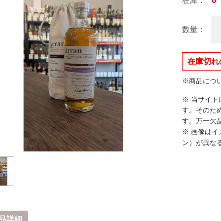
0
在庫：
数量：
在庫切れ
※商品につ
※ 当サイ
す。そのた
す。万一欠
※ 画像は
ン）が異な
品詳細