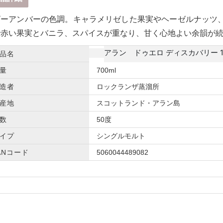
ビーアンバーの色調。キャラメリゼした果実やヘーゼルナッツ
で赤い果実とバニラ、スパイスが重なり、甘く心地よい余韻が
アラン ドゥエロ ディスカバリー 
品名
量
700ml
造者
ロックランザ蒸溜所
産地
スコットランド・アラン島
数
50度
イプ
シングルモルト
ANコード
5060044489082