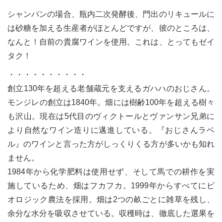
シャンパンの場合、瓶内二次発酵後、門出のリキュールに
は砂糖を加える生産者がほとんどですが、彼のところは、
なんと！自前の貴腐ワインを使用。これは、とってもゼイ
タク！
・・・・・・・・・・
創立130年を超える老舗蔵元を支えるガハハのおじさん。
モンジレの創立は1840年。畑には樹齢100年を超える樹々
も沢山。現在は5代目のヴィクトールとヴァンサン兄弟に
より自然なワイン造りに邁進している。『おじさんラベ
ル』のワインと言った方がしっくりくる方が多いかも知れ
ません。
1984年から化学肥料は使用せず、そして馬での耕作を実
施しているため、畑はフカフカ。1999年からすべてにビ
オロジック農法を採用。畑は2つの畝ごとに雑草を残し、
余分な水分を吸収させている。収穫時は、徹底した選果を