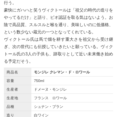
行う。
豪快にガハハと笑うヴィクトールは「祖父の時代の造りを
やってるだけ」と語り、ビオ認証を取る気はないよう。お
陰で高品質、スルスルと喉を通り、美味しいのに低価格、
という数少ない蔵元の一つとなってくれている。
ヴィクトール氏は馬で畑を耕す重大さを祖父から受け継
ぎ、次の世代にも伝授していきたいと願っている。ヴィク
トール氏の3人の子供も、跡取りとして近い未来働き始め
る予定だそう。
商品名
モンジレ クレマン・ド・ロワール
容量
750ml
生産者
ドメーヌ・モンジレ
生産地
フランス ロワール
品種
シュナン・ブラン
造り
白ワイン