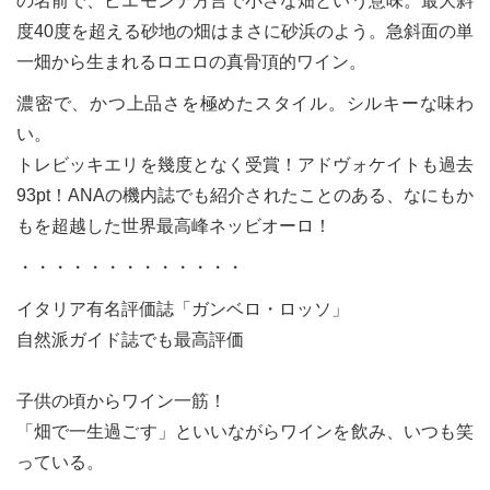
の名前で、ピエモンテ方言で小さな畑という意味。最大斜
度40度を超える砂地の畑はまさに砂浜のよう。急斜面の単
一畑から生まれるロエロの真骨頂的ワイン。
濃密で、かつ上品さを極めたスタイル。シルキーな味わ
い。
トレビッキエリを幾度となく受賞！アドヴォケイトも過去
93pt！ANAの機内誌でも紹介されたことのある、なにもか
もを超越した世界最高峰ネッビオーロ！
・・・・・・・・・・・・・
イタリア有名評価誌「ガンベロ・ロッソ」
自然派ガイド誌でも最高評価
子供の頃からワイン一筋！
「畑で一生過ごす」といいながらワインを飲み、いつも笑
っている。