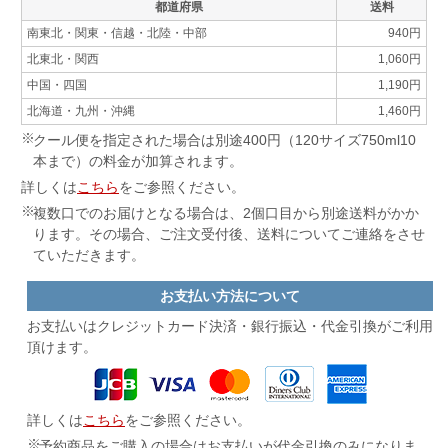
都道府県
送料
南東北・関東・信越・北陸・中部
940円
北東北・関西
1,060円
中国・四国
1,190円
北海道・九州・沖縄
1,460円
クール便を指定された場合は別途400円（120サイズ750ml10
本まで）の料金が加算されます。
詳しくは
こちら
をご参照ください。
複数口でのお届けとなる場合は、2個口目から別途送料がかか
ります。その場合、ご注文受付後、送料についてご連絡をさせ
ていただきます。
お支払い方法について
お支払いはクレジットカード決済・
銀行振込・代金引換がご利用
頂けます。
詳しくは
こちら
をご参照ください。
予約商品をご購入の場合はお支払いが代金引換のみになりま