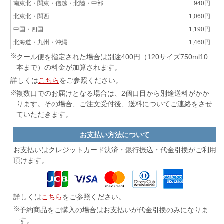
南東北・関東・信越・北陸・中部
940円
北東北・関西
1,060円
中国・四国
1,190円
北海道・九州・沖縄
1,460円
クール便を指定された場合は別途400円（120サイズ750ml10
本まで）の料金が加算されます。
詳しくは
こちら
をご参照ください。
複数口でのお届けとなる場合は、2個口目から別途送料がかか
ります。その場合、ご注文受付後、送料についてご連絡をさせ
ていただきます。
お支払い方法について
お支払いはクレジットカード決済・
銀行振込・代金引換がご利用
頂けます。
詳しくは
こちら
をご参照ください。
予約商品をご購入の場合はお支払いが代金引換のみになりま
す。