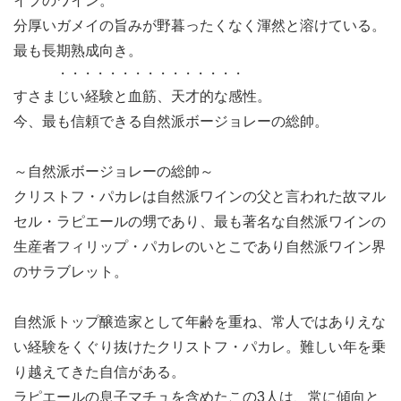
イプのワイン。
分厚いガメイの旨みが野暮ったくなく渾然と溶けている。
最も長期熟成向き。
・・・・・・・・・・・・・・・
すさまじい経験と血筋、天才的な感性。
今、最も信頼できる自然派ボージョレーの総帥。
～自然派ボージョレーの総帥～
クリストフ・パカレは自然派ワインの父と言われた故マル
セル・ラピエールの甥であり、最も著名な自然派ワインの
生産者フィリップ・パカレのいとこであり自然派ワイン界
のサラブレット。
自然派トップ醸造家として年齢を重ね、常人ではありえな
い経験をくぐり抜けたクリストフ・パカレ。難しい年を乗
り越えてきた自信がある。
ラピエールの息子マチュを含めたこの3人は、常に傾向と